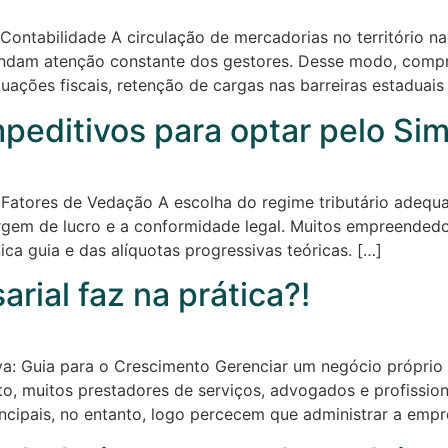
ontabilidade A circulação de mercadorias no território n
mandam atenção constante dos gestores. Desse modo, com
tuações fiscais, retenção de cargas nas barreiras estaduais
mpeditivos para optar pelo Si
Fatores de Vedação A escolha do regime tributário adequa
rgem de lucro e a conformidade legal. Muitos empreended
a guia e das alíquotas progressivas teóricas. […]
rial faz na prática?!
va: Guia para o Crescimento Gerenciar um negócio próprio 
, muitos prestadores de serviços, advogados e profissionai
ncipais, no entanto, logo percecem que administrar a empr