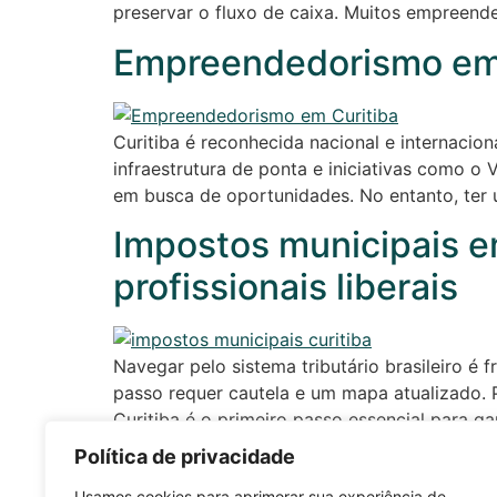
preservar o fluxo de caixa. Muitos empreende
Empreendedorismo em C
Curitiba é reconhecida nacional e internaci
infraestrutura de ponta e iniciativas como o
em busca de oportunidades. No entanto, ter u
Impostos municipais em
profissionais liberais
Navegar pelo sistema tributário brasileiro é
passo requer cautela e um mapa atualizado. 
Curitiba é o primeiro passo essencial para ga
Política de privacidade
Planejamento tributár
Usamos cookies para aprimorar sua experiência de