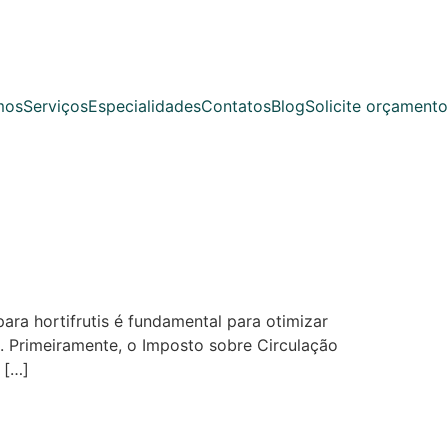
mos
Serviços
Especialidades
Contatos
Blog
Solicite orçamento
ra hortifrutis é fundamental para otimizar
s. Primeiramente, o Imposto sobre Circulação
 […]