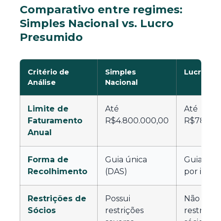
Comparativo entre regimes:
Simples Nacional vs. Lucro
Presumido
Critério de
Simples
Lucro Pr
Análise
Nacional
Limite de
Até
Até
Faturamento
R$4.800.000,00
R$78.000
Anual
Forma de
Guia única
Guias se
Recolhimento
(DAS)
por impo
Restrições de
Possui
Não poss
Sócios
restrições
restriçõe